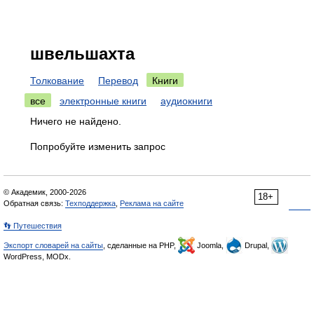
швельшахта
Толкование
Перевод
Книги
все
электронные книги
аудиокниги
Ничего не найдено.
Попробуйте изменить запрос
© Академик, 2000-2026
18+
Обратная связь:
Техподдержка
,
Реклама на сайте
👣 Путешествия
Экспорт словарей на сайты
, сделанные на PHP,
Joomla,
Drupal,
WordPress, MODx.